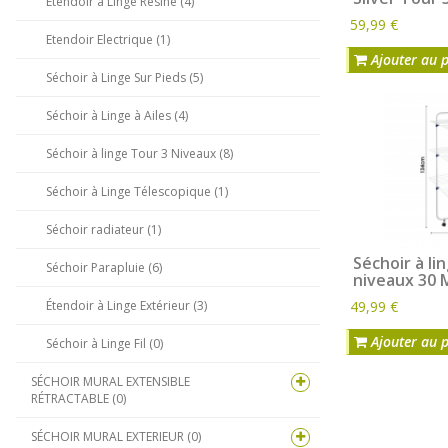
Étendoir à Linge Résine (4)
Bras pour Ci
59,99 €
Pour Linge C
Etendoir Electrique (1)
Etages Avec
Ajouter au 
Cintres - Ét
Séchoir à Linge Sur Pieds (5)
Niveaux Ave
Avec 2 Bras 
L.68 x l. 68 
Séchoir à Linge à Ailes (4)
Séchoir à linge Tour 3 Niveaux (8)
Séchoir à Linge Télescopique (1)
Séchoir radiateur (1)
Séchoir à li
Séchoir Parapluie (6)
niveaux 30 M
linge tour 3
49,99 €
Étendoir à Linge Extérieur (3)
mètres - 13
Ajouter au 
Séchoir à Linge Fil (0)
SÉCHOIR MURAL EXTENSIBLE
RÉTRACTABLE (0)
SÉCHOIR MURAL EXTERIEUR (0)