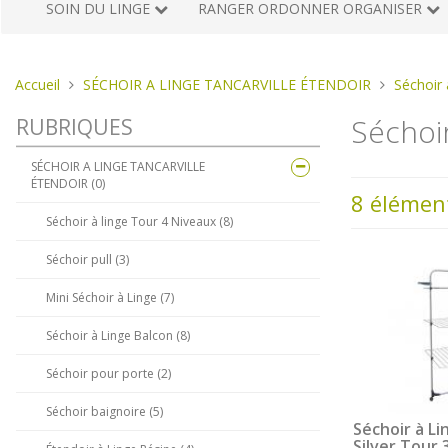
SOIN DU LINGE
RANGER ORDONNER ORGANISER
Vous
Accueil
SÉCHOIR A LINGE TANCARVILLE ÉTENDOIR
Séchoir 
êtes
Séchoir
RUBRIQUES
ici :
SÉCHOIR A LINGE TANCARVILLE
ÉTENDOIR (0)
8 élémen
Séchoir à linge Tour 4 Niveaux (8)
Séchoir pull (3)
Mini Séchoir à Linge (7)
Séchoir à Linge Balcon (8)
Séchoir pour porte (2)
Séchoir baignoire (5)
Séchoir à L
Silver Tour 