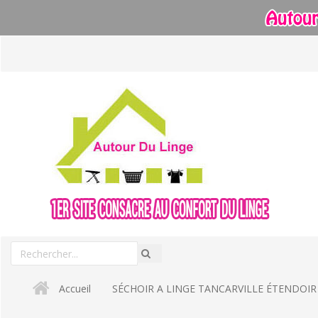
Aller
au
contenu
Rechercher
Recherche
un
produit
Accueil
SÉCHOIR A LINGE TANCARVILLE ÉTENDOIR