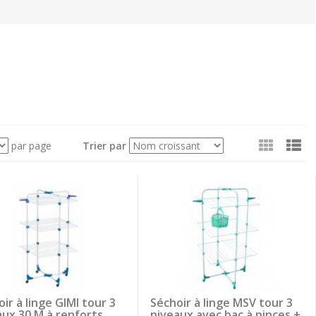
Voir
par page
Trier par
en
tant
que:
ir à linge GIMI tour 3
Séchoir à linge MSV tour 3
aux 30 M à renforts
niveaux avec bac à pinces +