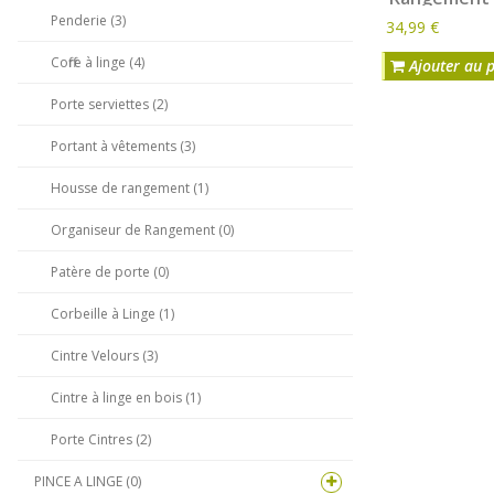
Vêtements -
Penderie (3)
34,99 €
vêtements e
100 x 50 x 1
Coffre à linge (4)
Ajouter au 
Porte serviettes (2)
Portant à vêtements (3)
Housse de rangement (1)
Organiseur de Rangement (0)
Patère de porte (0)
Corbeille à Linge (1)
Cintre Velours (3)
Cintre à linge en bois (1)
Porte Cintres (2)
PINCE A LINGE (0)