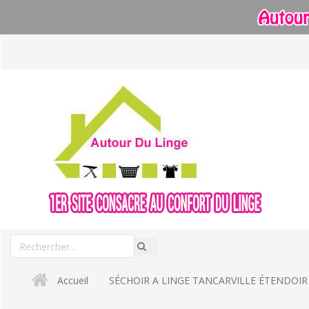
Aller
au
contenu
Rechercher
Recherche
un
produit
Accueil
SÉCHOIR A LINGE TANCARVILLE ÉTENDOIR