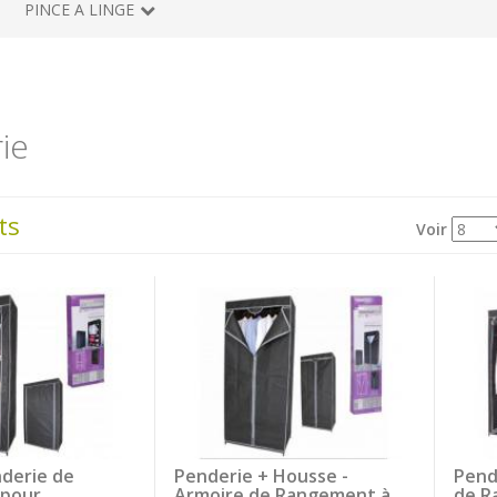
PINCE A LINGE
ie
ts
Voir
derie de
Penderie + Housse -
Pend
pour
Armoire de Rangement à
de R