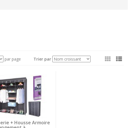
Voir
par page
Trier par
en
tant
que:
erie + Housse Armoire
angement à