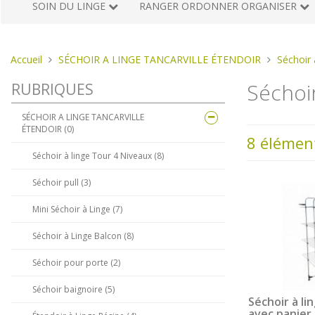
SOIN DU LINGE
RANGER ORDONNER ORGANISER
Vous
Accueil
SÉCHOIR A LINGE TANCARVILLE ÉTENDOIR
Séchoir 
êtes
Séchoir
RUBRIQUES
ici :
SÉCHOIR A LINGE TANCARVILLE
ÉTENDOIR (0)
8 élémen
Séchoir à linge Tour 4 Niveaux (8)
Séchoir pull (3)
Mini Séchoir à Linge (7)
Séchoir à Linge Balcon (8)
Séchoir pour porte (2)
Séchoir baignoire (5)
Séchoir à li
avec panier 