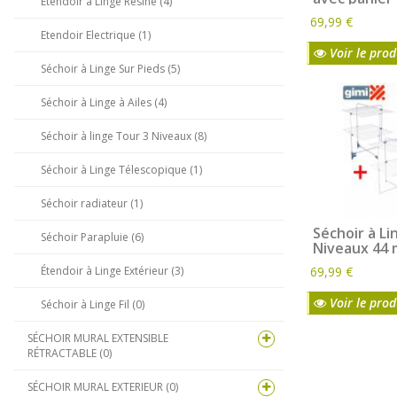
Étendoir à Linge Résine (4)
pour cintre
69,99 €
séchoir 4 to
Etendoir Electrique (1)
Silver - L.70
Voir le prod
Séchoir à Linge Sur Pieds (5)
Séchoir à Linge à Ailes (4)
Séchoir à linge Tour 3 Niveaux (8)
Séchoir à Linge Télescopique (1)
Séchoir radiateur (1)
Séchoir à Li
Séchoir Parapluie (6)
Niveaux 44 
d'étendage
69,99 €
Étendoir à Linge Extérieur (3)
2 - Séchoir 
Niveaux 44 
Voir le prod
Séchoir à Linge Fil (0)
Poser au Sol
linge GIMI 4
Acier à pose
SÉCHOIR MURAL EXTENSIBLE
RÉTRACTABLE (0)
SÉCHOIR MURAL EXTERIEUR (0)