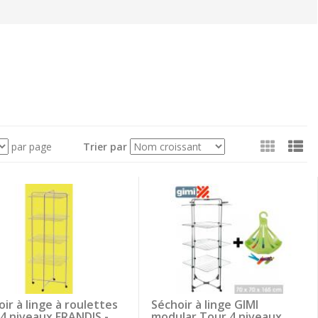
Voir
par page
Trier par
en
tant
que:
ir à linge à roulettes
Séchoir à linge GIMI
 4 niveaux FRANDIS -
modular Tour 4 niveaux