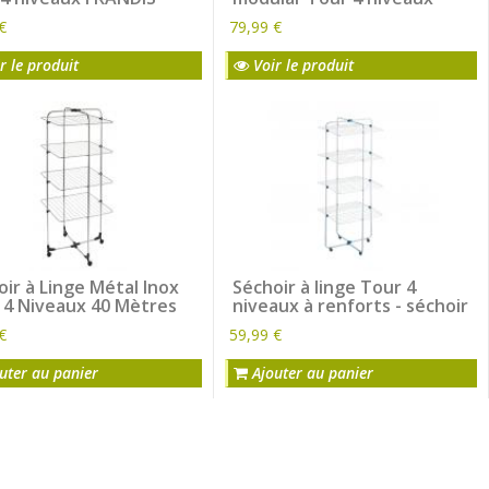
rville 40 m - séchoir à
avec panier à pince + 12
€
79,99 €
 4 étages - 62 x 62 x
pinces à linge et 2 bras
cm
pour 8 cintres - Séchoir
r le produit
Voir le produit
pour linge Modular GIMI 4
étages - L.70 x l.70 x H.165
cm
oir à Linge Métal Inox
Séchoir à linge Tour 4
 4 Niveaux 40 Mètres
niveaux à renforts - séchoir
tancarville 4 étages 40 m -
€
59,99 €
étendoir à linge tour 4
niveaux - 70,5 x 70,5 x 168
uter au panier
Ajouter au panier
cm