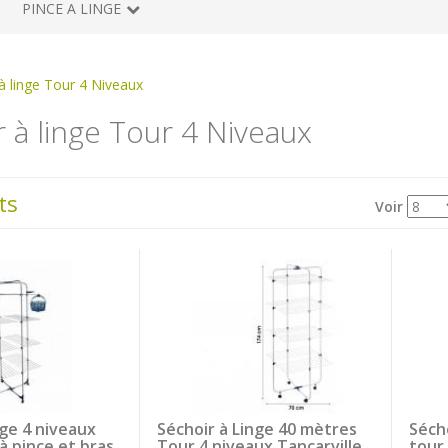
PINCE A LINGE
à linge Tour 4 Niveaux
 à linge Tour 4 Niveaux
ts
Voir
nge 4 niveaux
Séchoir à Linge 40 mètres
Sécho
à pince et bras
Tour 4 niveaux Tancarville
tour