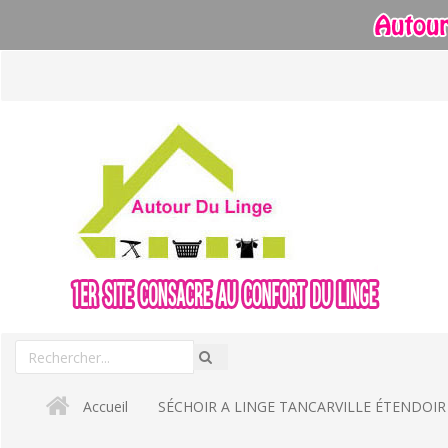
Aller
au
contenu
Rechercher
Recherche
un
produit
Accueil
SÉCHOIR A LINGE TANCARVILLE ÉTENDOIR