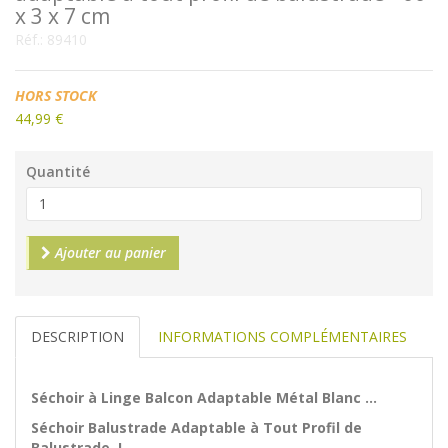
x 3 x 7 cm
Réf.:
89410
Disponibilité:
HORS STOCK
44,99 €
Quantité
Ajouter au panier
DESCRIPTION
INFORMATIONS COMPLÉMENTAIRES
Séchoir à Linge Balcon Adaptable Métal Blanc ...
Séchoir Balustrade Adaptable à Tout Profil de
Balustrade !