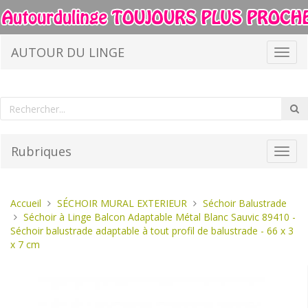
Aller
au
contenu
AUTOUR DU LINGE
Bascu
la
navig
Rechercher
R
un
produit
Rubriques
Bascu
la
navig
Vous
Accueil
SÉCHOIR MURAL EXTERIEUR
Séchoir Balustrade
êtes
Séchoir à Linge Balcon Adaptable Métal Blanc Sauvic 89410 -
ici :
Séchoir balustrade adaptable à tout profil de balustrade - 66 x 3
x 7 cm