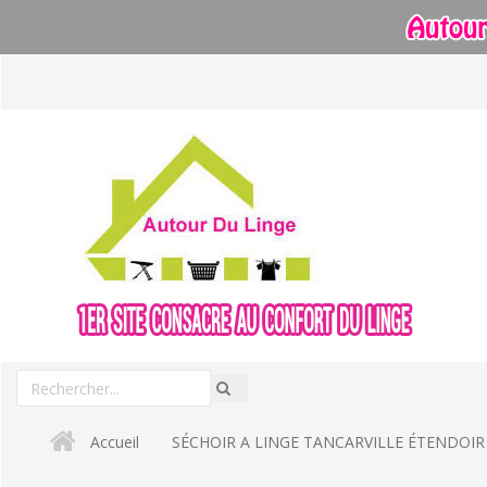
Aller
au
contenu
Rechercher
Recherche
un
produit
Accueil
SÉCHOIR A LINGE TANCARVILLE ÉTENDOIR