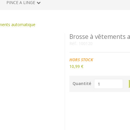
PINCE A LINGE
ments automatique
Brosse à vêtements
Réf.:
100120
Disponibilité:
HORS STOCK
10,99 €
Quantité