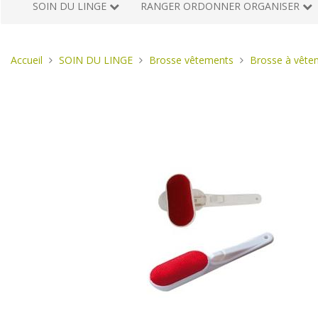
SOIN DU LINGE
RANGER ORDONNER ORGANISER
Vous
Accueil
SOIN DU LINGE
Brosse vêtements
Brosse à vête
êtes
ici :